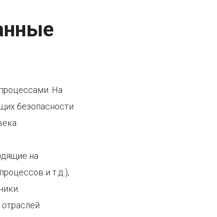
анные
процессами. На
ющих безопасности
ека.
одящие на
оцессов и т.д.),
ники.
 отраслей