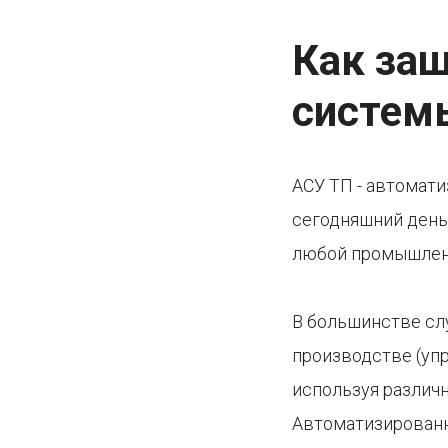
Как за
систем
АСУ ТП - автомат
сегодняшний день
любой промышленн
В большинстве сл
производстве (упр
используя различ
Автоматизированн