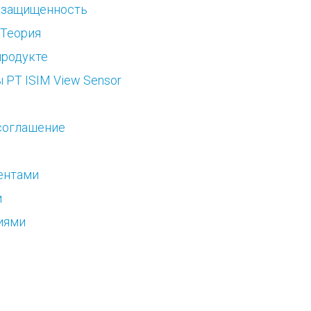
 защищенность
 Теория
продукте
 PT ISIM View Sensor
соглашение
ентами
и
иями