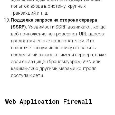
попыток входа в систему, крупных
Ваша электронная почта
транзакций и т. д;
Подделка запроса на стороне сервера
(SSRF).
Уязвимости SSRF возникают, когда
Я согласен на обработку
персональных данных
веб-приложение не проверяют URL-адреса,
Я согласен получать
полезную рассылку
предоставленные пользователем. Это
позволяет злоумышленнику отправить
Отправить
поддельный запрос от имени сервера, даже
если он защищен брандмауэром, VPN или
какими-либо другими мерами контроля
доступа к сети.
Web Application Firewall