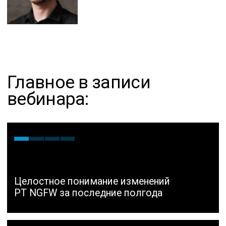
Имеют требования к отказоустойчивости
и управлению кластером СУ
Протестируйте PT NGFW с
командой TS Solution и получите
индивидуальный план для защиты
и улучшения вашей сети
Компания TS Solution — 5 -кратный лучший
региональный партнер Positive Technologies
Вместе с вами рассмотрим интерфейс демо-
версии, проконсультируем по всем вопросам
и покажем все возможности решения