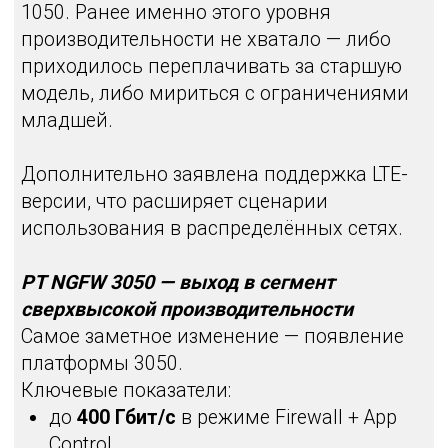
производительности виртуальных NGFW
ограничена возможностями среды
виртуализации. Это архитектурное
ограничение гипервизоров, а не самого
продукта.
Для заказчиков это означает:
гибкость при пилотировании;
возможность масштабирования без
закупки «железа»;
понятный потолок
производительности в виртуальной
среде.
Функциональность:
что было реализовано
К 2026 году PT NGFW закрыл
значительную часть функциональных
ожиданий рынка.
Site-to-Site VPN
Один из наиболее востребованных
сценариев — site-to-site VPN — реализован
в современной архитектуре. По