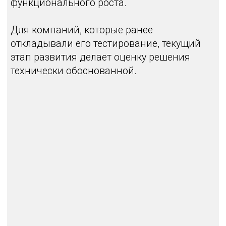
Ответы на вопросы по эксплуатации
и обновлению продукта
Во время просмотра
записи этого вебинара,
посвящённого продукту
PT NGFW от компании
Positive Technologies,
вы узнаете: