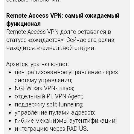
Reverse Proxy
Quality of Service
Переход на мажорные релизы с большим
количеством изменений говорит о том,
что продукт развивается системно, а не
точечно.
Образовательная и
экспертная поддержка
Для заказчиков доступна:
бесплатная образовательная
платформа с материалами по
архитектуре и эксплуатации;
авторизованный курс
администрирования;
возможность пилотирования с
инженерной поддержкой.
Это существенно снижает порог входа и
ускоряет внедрение.
Итог
PT NGFW в 2026 году — это:
расширенная аппаратная линейка от