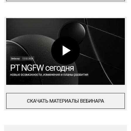
PT NGFW в 2026 году:
новая линейка, рост
производительности
и эволюция функционала
За последние два года рынок российских
NGFW заметно изменился. Если в 2023–
2024 годах основной вопрос звучал как
«когда появится необходимый
функционал», то в 2026-м заказчики уже
сравнивают платформы по
производительности, архитектуре и
зрелости реализации.
PT NGFW вошёл в 2026 год с
расширенной аппаратной линейкой,
обновлённой архитектурой виртуальных
платформ и существенным приростом