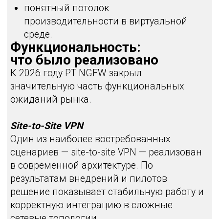
Кластеризация NGFW
Используется собственная
(проприетарная) технология
кластеризации.
Поддерживается:
виртуальный IP;
виртуальный MAC;
синхронизация сессий через
выделенный линк;
корректное переключение без полного
обрыва сетевых процессов.
Это не классический VRRP-подход
маршрутизаторов, а специализированная
реализация под NGFW.
Что планируется в 2026 году
В дорожной карте развития:
Remote Access VPN
SNMP
RADIUS
SLA / контроль качества канала
Role-Based Access Control