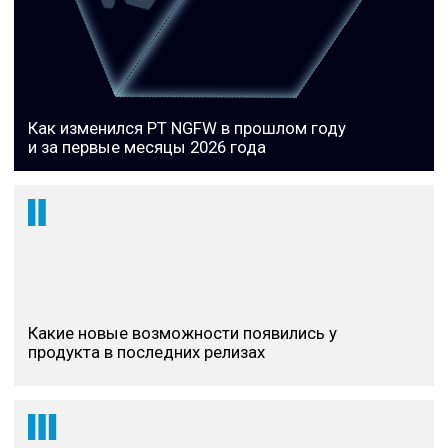
Когда появится долгожданный
функционал Remote Access VPN?
Remote Access VPN находится в финальной
стадии релиза. Его архитектура будет включать
централизованное управление, отдельный PT VPN
Agent, поддержку split tunneling, гибкую
аутентификацию и интеграцию с RADIUS для
подключения двухфакторной аутентификации.
Какие улучшения для
отказоустойчивости
появились в PT NGFW?
В продукте реализовано несколько важных
механизмов:
Кластеризация NGFW по проприетарной
технологии с синхронизацией сессий и
виртуальным IP/MAC.
Graceful Restart, который минимизирует потери
сессий при переключении в кластере.