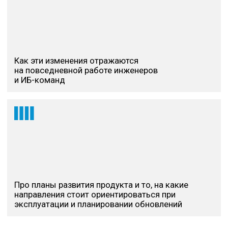
Кластеризация системы управления, что
позволяет избежать единой точки отказа в
крупных инсталляциях.
Есть ли возможность протестировать
PT NGFW перед покупкой?
Да, компания TS Solution предлагает бесплатное
пилотирование решения с инженерной
поддержкой. Это позволяет оценить продукт в
вашей среде без финансовых вложений. Для
небольших задач или первого знакомства
доступны виртуальные версии PT NGFW разной
мощности (например, VM250).
Оставьте заявку на
нашем сайте.
Где можно обучиться работе с PT NGFW?
Доступна бесплатная образовательная
платформа с материалами по архитектуре
и эксплуатации. Также существует
авторизованный курс администрирования
для более глубокого изучения продукта.