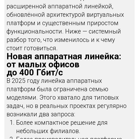
набором интерфейсов, которое закрывает
задачи офисов на десятки сотрудников
без избыточной производительности и
затрат.
PT NGFW 1020 — промежуточное звено
Модель 1020 заняла нишу между 1010 и
1050. Ранее именно этого уровня
производительности не хватало — либо
приходилось переплачивать за старшую
модель, либо мириться с ограничениями
младшей.
Дополнительно заявлена поддержка LTE-
версии, что расширяет сценарии
использования в распределённых сетях.
PT NGFW 3050 — выход в сегмент
сверхвысокой производительности
Самое заметное изменение — появление
платформы 3050.
Ключевые показатели:
до
400 Гбит/с
в режиме Firewall + App
Control