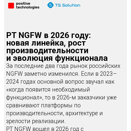
функциональности. Ниже — системный
разбор того, что изменилось и к чему
стоит готовиться.
Новая аппаратная линейка:
от малых офисов
до 400 Гбит/с
В 2025 году линейка аппаратных
платформ была ограничена семью
моделями. Этого хватало для типовых
задач, но в реальных проектах регулярно
возникали два запроса:
Более компактное решение для
небольших филиалов.
Более производительная платформа
для крупных ЦОД и магистральных
узлов.
В 2026 году эта проблема фактически
закрыта.
PT NGFW 105 — для небольших офисов
Модель 105 рассчитана на малые
филиалы и удалённые площадки. Это
компактное устройство с базовым