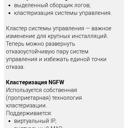
Наверх ↑
Узнайте всё об
эволюции PT NGFW
из записи экспертного