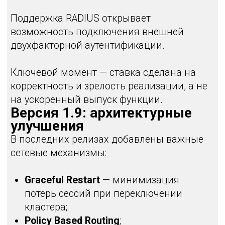
компактных моделей до 400 Гбит/с;
развитая виртуальная архитектура;
закрытые ключевые сетевые функции;
готовящийся Remote Access VPN;
зрелая кластеризация;
активная дорожная карта развития.
Продукт перешёл из стадии
«догоняющего» решения в стадию
активного масштабирования и
функционального роста.
Для компаний, которые ранее
откладывали его тестирование, текущий
этап развития делает оценку решения
технически обоснованной.