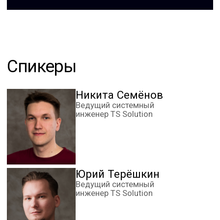
Уже используют PT NGFW
в продуктивной среде
02
Хотят понимать планы развития продукта перед
принятием архитектурных решений
04
03
Интересуются гибкой
Планируют
маршрутизацией
обновление версии
и управлением
или масштабирование
трафиком (PBR)
кластера
05