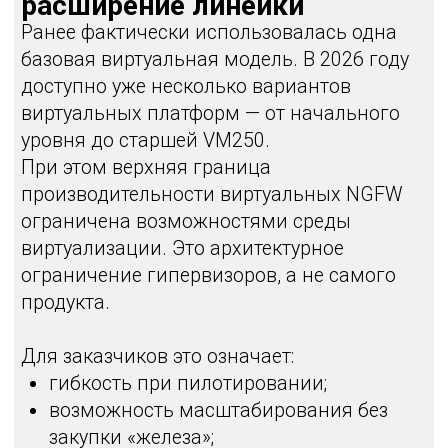
двухфакторной аутентификации.
Ключевой момент — ставка сделана на
корректность и зрелость реализации, а не
на ускоренный выпуск функции.
Версия 1.9: архитектурные
улучшения
В последних релизах добавлены важные
сетевые механизмы:
Graceful Restart
— минимизация
потерь сессий при переключении
кластера;
Policy Based Routing
;
выделенный сборщик логов;
кластеризация системы управления.
Кластер системы управления — важное
изменение для крупных инсталляций.
Теперь можно развернуть
отказоустойчивую пару систем
управления и избежать единой точки
отказа.