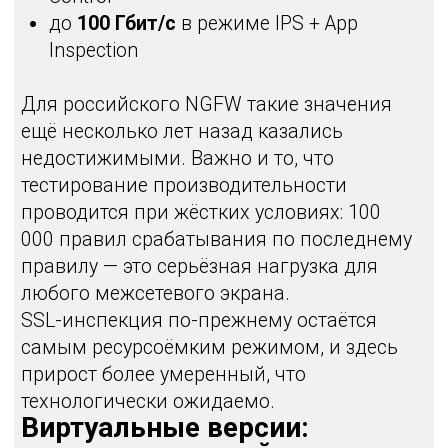
результатам внедрений и пилотов
решение показывает стабильную работу и
корректную интеграцию в сложные
сетевые топологии.
Remote Access VPN: самый ожидаемый
функционал
Remote Access VPN долго оставался в
статусе «ожидается». Сейчас его релиз
находится в финальной стадии.
Архитектура включает:
централизованное управление через
систему управления;
NGFW как VPN-шлюз;
отдельный PT VPN Agent;
поддержку split tunneling;
управление пулами адресов;
гибкие механизмы аутентификации;
интеграцию через RADIUS.
Поддержка RADIUS открывает
возможность подключения внешней