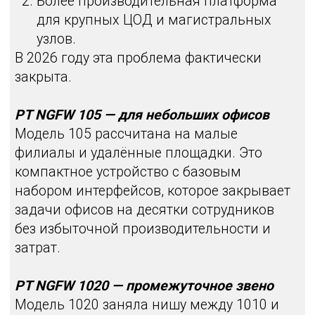
до
100 Гбит/с
в режиме IPS + App
Inspection
Для российского NGFW такие значения
ещё несколько лет назад казались
недостижимыми. Важно и то, что
тестирование производительности
проводится при жёстких условиях: 100
000 правил срабатывания по последнему
правилу — это серьёзная нагрузка для
любого межсетевого экрана.
SSL-инспекция по-прежнему остаётся
самым ресурсоёмким режимом, и здесь
прирост более умеренный, что
технологически ожидаемо.
Виртуальные версии:
расширение линейки
Ранее фактически использовалась одна
базовая виртуальная модель. В 2026 году
доступно уже несколько вариантов
виртуальных платформ — от начального
уровня до старшей VM250.
При этом верхняя граница