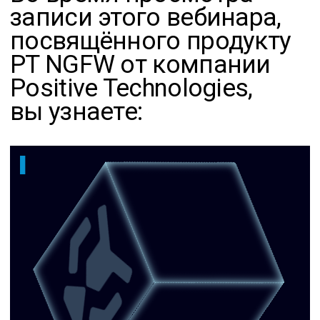
В 2026 году линейка была значительно расширена.
Появились три новые модели:
PT NGFW 105 — компактное решение для
небольших филиалов и удаленных офисов.
PT NGFW 1020 — заняла промежуточную нишу
по производительности между моделями 1010
и 1050.
PT NGFW 3050 — флагманская платформа для
крупных ЦОД и магистральных узлов,
обеспечивающая до 400 Гбит/с в режиме
межсетевого экрана и контроля приложений.
Какая максимальная производительность
у новых моделей?
Самая высокая производительность заявлена для
модели PT NGFW 3050:
До 400 Гбит/с в режиме Firewall + App Control.
До 100 Гбит/с в режиме IPS + App Inspection.
Важно, что такие показатели достигаются при
тестировании с высокой нагрузкой (срабатывание
по 100 000 правил).