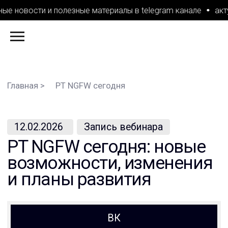
е новости и полезные материалы в telegram канале
актуа
Главная >
PT NGFW сегодня
12.02.2026
Запись вебинара
PT NGFW сегодня: новые
возможности, изменения
и планы развития
ВК
RUTUBE
Статья