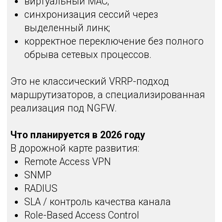
вебинара
Какие изменения произошли в
аппаратной линейке? Как развиваются
виртуальные версии и функционал?
Когда ждать Remote Access VPN и что
с кластеризацией? Смотрите запись,
чтобы быть в курсе актуальной
архитектуры и дорожной карты
продукта.
Спикеры
Никита Семёнов
Ведущий системный
инженер TS Solution