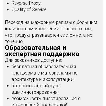
Юрий Терёшкин
Ведущий системный
инженер TS Solution
Главное в записи
вебинара:
Целостное понимание изменений
PT NGFW за последние полгода