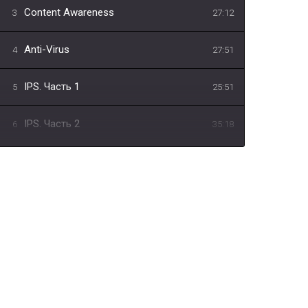
Content Awareness
3
27:12
Anti-Virus
4
27:51
IPS. Часть 1
5
25:51
IPS. Часть 2
6
35:18
Sandboxing
7
21:39