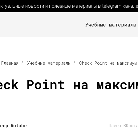
туальные новости и полезные материалы в telegram канале
Учебные материалы
Главная
Учебные материалы
Check Point на максимум
/
/
eck Point на макси
еер Rutube
Плеер ВКонт