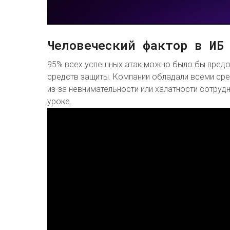
Человеческий фактор в ИБ
95% всех успешных атак можно было бы предо
средств защиты. Компании обладали всеми сре
из-за невнимательности или халатности сотруд
уроке.