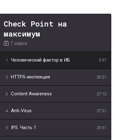
Check Point на
максимум
7 videos
Человеческий фактор в ИБ
1
5:57
HTTPS-инспекция
2
20:21
Content Awareness
3
27:12
Anti-Virus
4
27:51
IPS. Часть 1
5
25:51