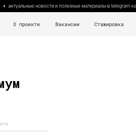
актуальные новости и полезные материалы в telegram кан
О проекте
Вакансии
Стажировка
мум
акте