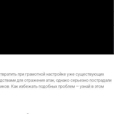
твратить при грамотной настройке уже существующих
дствами для отражения атак, однако серьезно пострадали
ников. Как избежать подобных проблем — узнай в этом