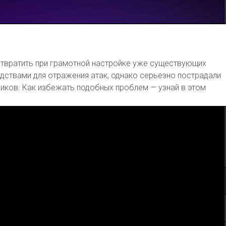
твратить при грамотной настройке уже существующих
дствами для отражения атак, однако серьезно пострадали
ников. Как избежать подобных проблем — узнай в этом