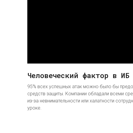
Человеческий фактор в ИБ
95% всех успешных атак можно было бы предо
средств защиты. Компании обладали всеми сре
из-за невнимательности или халатности сотруд
уроке.