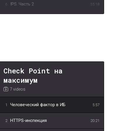
IPS. Часть 2
6
35:18
Sandboxing
7
21:39
Check Point на
максимум
7 videos
Человеческий фактор в ИБ
1
5:57
HTTPS-инспекция
2
20:21