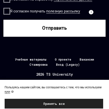
Учебные материалы
О проекте
Вакансии
Стажировка
Вход (Legacy)
2026 TS University
Наверх
Пользуясь нашим сайтом, вы соглашаетесь с тем, что мы используем
куки
🍪
Принять все
ask.university@tssolution.ru
Политика конфиденциальности